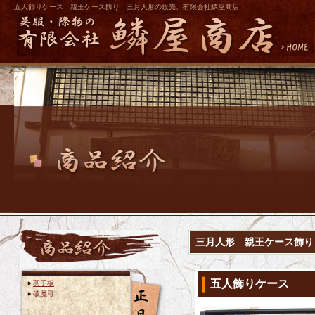
五人飾りケース 親王ケース飾り 三月人形の販売、有限会社鱗屋商店
三月人形 親王ケース飾り
五人飾りケース
羽子板
破魔弓