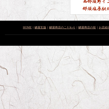
HOME
｜
鱗屋瓦版
｜
鱗屋商店のこだわり
｜
鱗屋商店の技
｜
お店紹