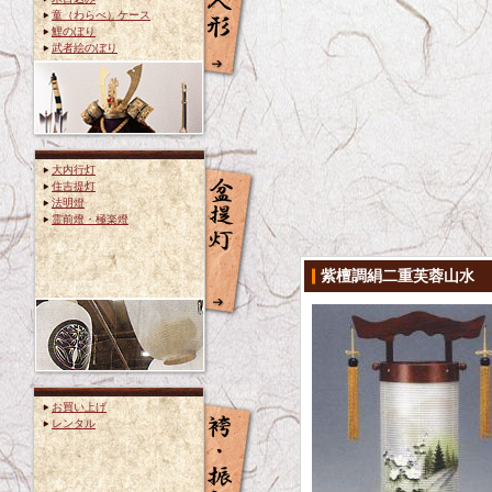
童（わらべ）ケース
鯉のぼり
武者絵のぼり
大内行灯
住吉提灯
法明燈
霊前燈・極楽燈
紫檀調絹二重芙蓉山水
お買い上げ
レンタル