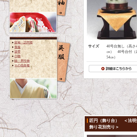
留袖・訪問着
サイズ
40号台無し（高さ4
喪服
㎝） 40号台付（
袋帯
小物
54㎝）
紬・男性物
その他各種
匠円（飾り台） ＜法明
飾り花別売り＞