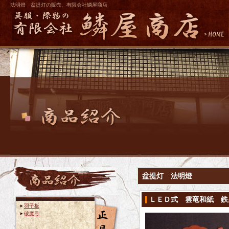
法明燈 盆提灯の販売、有限会社鱗屋商店
盆提灯 法明燈
ＬＥＤ式 雲竜和紙 鉄
羽子板
破魔弓