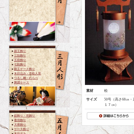
親王飾り
三段飾り
五段飾り
七段飾り
親王ケース飾り
木目込み・市松人形
つるし雛・わらべ
舞踊ケース
素材
桧
サイズ
50号（高さ68㎝・
１７㎝）
鎧飾り・兜飾り
着用飾り
大将飾り
ケース飾り
木目込み