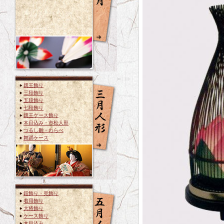
親王飾り
三段飾り
五段飾り
七段飾り
親王ケース飾り
木目込み・市松人形
つるし雛・わらべ
舞踊ケース
鎧飾り・兜飾り
着用飾り
大将飾り
ケース飾り
木目込み