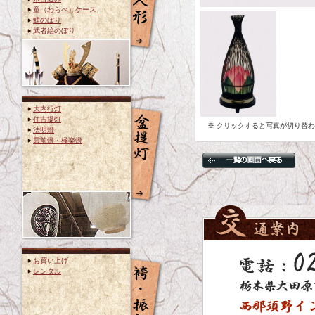
童（わらべ）ケース
鯉のぼり
武者絵のぼり
大内行灯
住吉提灯
※ クリックすると写真が切り替
法明燈
霊前燈・極楽燈
お買い上げ
レンタル