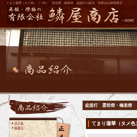
てまり蓮華（タメ色）（一対） 霊前燈・極楽燈 盆提灯の販売、有限会社鱗屋商店
盆提灯 霊前燈・極楽燈
てまり蓮華（タメ色
羽子板
破魔弓