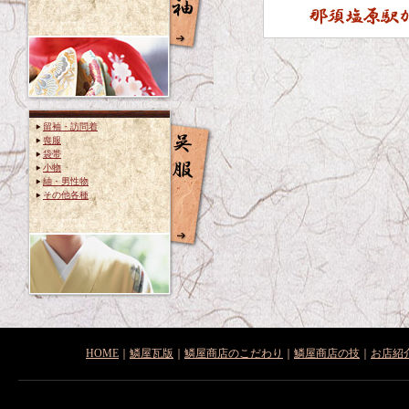
留袖・訪問着
喪服
袋帯
小物
紬・男性物
その他各種
HOME
｜
鱗屋瓦版
｜
鱗屋商店のこだわり
｜
鱗屋商店の技
｜
お店紹